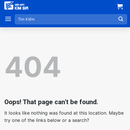
Skip
to
Tìm
content
kiếm:
404
Oops! That page can’t be found.
It looks like nothing was found at this location. Maybe
try one of the links below or a search?