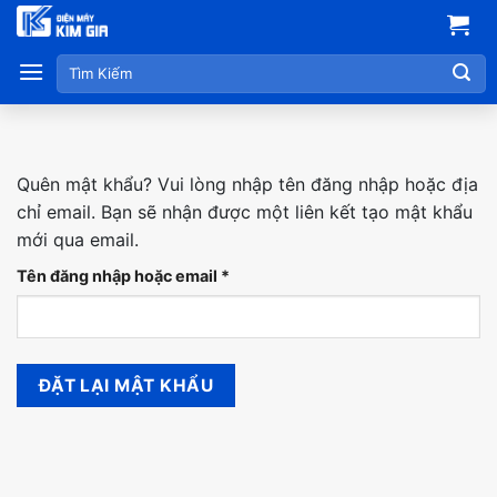
Skip
to
Tìm
content
kiếm:
Quên mật khẩu? Vui lòng nhập tên đăng nhập hoặc địa
chỉ email. Bạn sẽ nhận được một liên kết tạo mật khẩu
mới qua email.
Bắt
Tên đăng nhập hoặc email
*
buộc
ĐẶT LẠI MẬT KHẨU